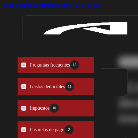
Saltar al contenido principal
Saltar al pie de página
Home
Inicio
Soluciones
Preguntas frecuentes
18
nuamZERO
¿C
Gastos deducibles
11
nuamONE
de
Calcula tu ahorro
Impuestos
10
me
Curso gratis
Pasarelas de pago
2
Recursos gratuitos