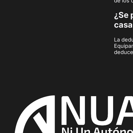
de los 
¿Se 
casa
La dedu
Equipam
deduce 