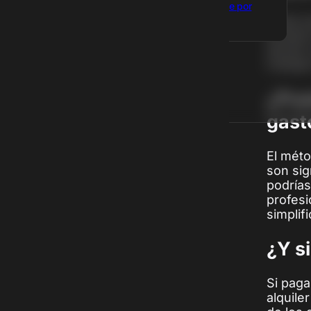
Tu LLC gratis de por
Nada es
vida
Estados
desde 
Reseñas
trabaja
Hablemos
¿Pue
gast
El méto
son sig
podrías
profesi
simplif
¿Y s
Si pag
alquile