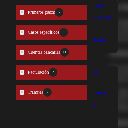
La r
Preguntas frecuentes
Primeros pasos
5
Gana comisiones de por
Si trab
vida
(18.000
Casos específicos
necesit
15
declara
Blog de optimización
fiscal
Cómo
Cuentas bancarias
11
Para clientes
Esta de
Facturación
Documentación y
relacio
7
seguros
tutoriales
En luga
Trámites
9
Crear ticket de soporte
permite
metros 
Mis documentos
1.500$
Facturación
¿Qué