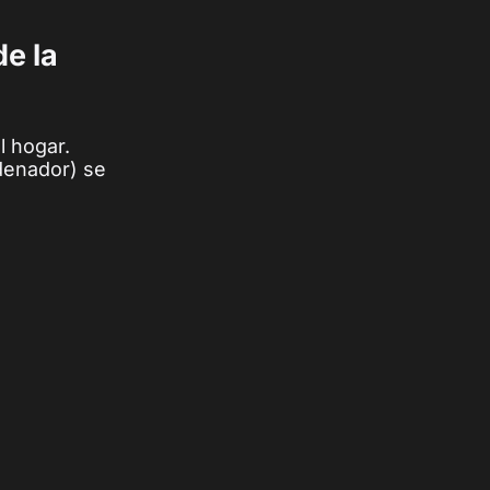
e la
l hogar.
rdenador) se