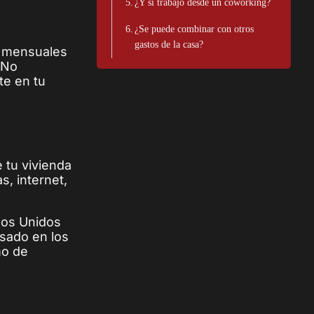
¿Y si trabajo desde un coworking?
¿Se puede combinar con otros
gastos de la casa?
s mensuales
 No
te en tu
 tu vivienda
s, internet,
ados Unidos
asado en los
mo de