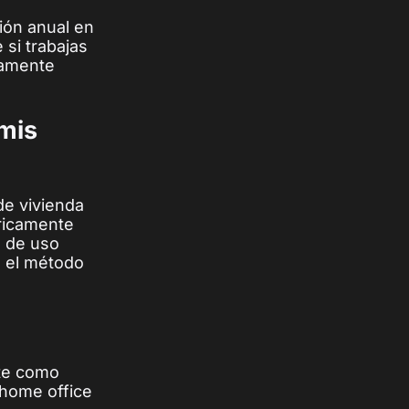
ión anual en
si trabajas
vamente
mis
de vivienda
óricamente
l de uso
s el método
nte como
 home office