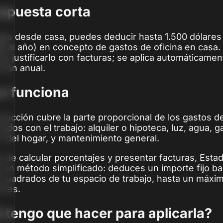
espuesta corta
ajas desde casa, puedes deducir hasta 1.500 dólare
$ al año) en concepto de gastos de oficina en casa.
as justificarlo con facturas; se aplica automáticamen
ción anual.
 funciona
ducción cubre la parte proporcional de los gastos de
nados con el trabajo: alquiler o hipoteca, luz, agua, ga
 del hogar, y mantenimiento general.
r de calcular porcentajes y presentar facturas, Est
 un método simplificado: deduces un importe fijo b
cuadrados de tu espacio de trabajo, hasta un máxi
/mes.
 tengo que hacer para aplicarla?